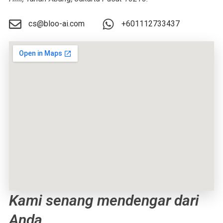
cs@bloo-ai.com
+601112733437
Kami senang mendengar dari
Anda.